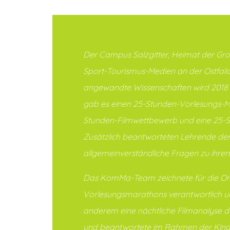
Der Campus Salzgitter, Heimat der Groß
Sport-Tourismus-Medien an der Ostfali
angewandte Wissenschaften wird 2018 
gab es einen 25-Stunden-Vorlesungs-M
Stunden-Filmwettbewerb und eine 25-S
Zusätzlich beantworteten Lehrende der
allgemeinverständliche Fragen zu ihren
Das KomMa-Team zeichnete für die Or
Vorlesungsmarathons verantwortlich un
anderem eine nächtliche Filmanalyse d
und beantwortete im Rahmen der Kinde