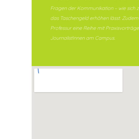
Fragen der Kommunikation – wie sich zu
das Taschengeld erhöhen lässt. Zudem 
Professur eine Reihe mit Praxisvorträ
JournalistInnen am Campus.