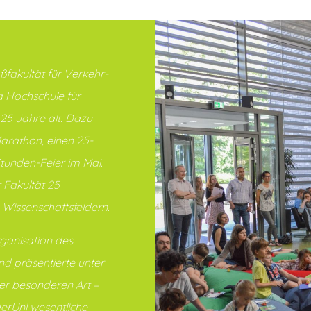
fakultät für Verkehr-
a Hochschule für
25 Jahre alt. Dazu
arathon, einen 25-
tunden-Feier im Mai.
 Fakultät 25
 Wissenschaftsfeldern.
ganisation des
d präsentierte unter
er besonderen Art –
rUni wesentliche