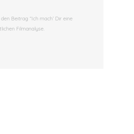
 den Beitrag “Ich mach’ Dir eine
tlichen Filmanalyse.