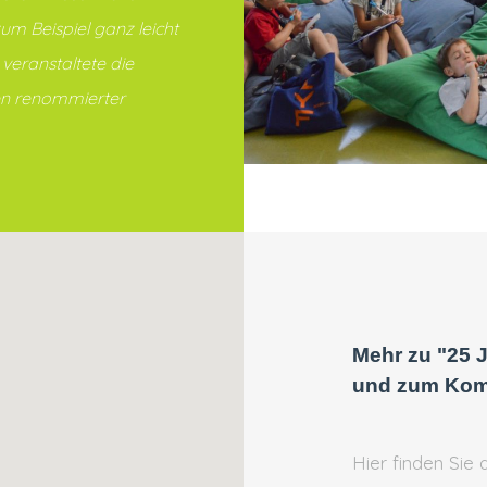
m Beispiel ganz leicht
veranstaltete die
gen renommierter
Mehr zu "25 Ja
und zum Kom
Hier finden Si