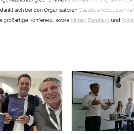
ankt sich bei den Organisatoren
Castulus Kolo
,
Joschka 
e großartige Konferenz, sowie
Miriam Bernhard
und
Robi