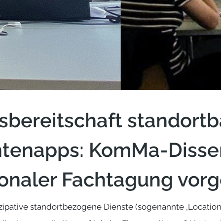
bereitschaft standortb
htenapps: KomMa-Disser
ionaler Fachtagung vorg
zipative standortbezogene Dienste (sogenannte ‚Location-