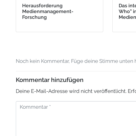
Herausforderung
Das int
Medienmanagement-
Who” i
Forschung
Medie
Noch kein Kommentar, Füge deine Stimme unten h
Kommentar hinzufügen
Deine E-Mail-Adresse wird nicht veröffentlicht.
Erf
K
o
m