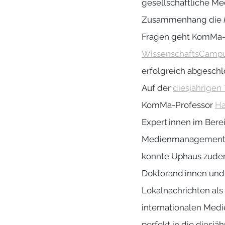
gesellschaftliche M
Zusammenhang die
Fragen geht KomMa
WissenschaftsCampus 
erfolgreich abgesch
Auf der
diesjährige
KomMa-Professor
Ha
Expert:innen im Bere
Medienmanagement in 
konnte Uphaus zude
Doktorand:innen und 
Lokalnachrichten als
internationalen Med
perfekt in die diesj