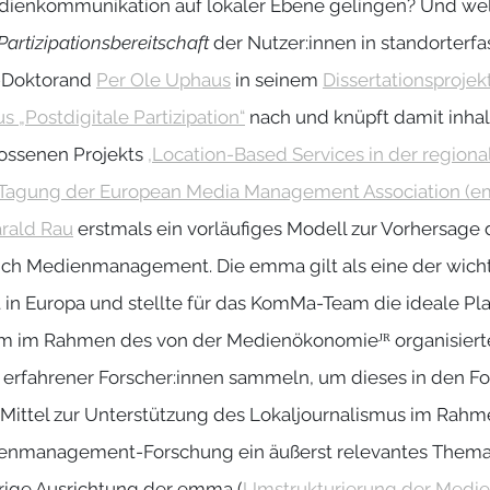
edienkommunikation auf lokaler Ebene gelingen? Und wel
Partizipationsbereitschaft
der Nutzer:innen in standorter
-Doktorand
Per Ole Uphaus
in seinem
Dissertationsprojek
„Postdigitale Partizipation“
nach und knüpft damit inhal
lossenen Projekts
‚Location-Based Services in der regio
n Tagung der European Media Management Association (
rald Rau
erstmals ein vorläufiges Modell zur Vorhersage d
ich Medienmanagement. Die emma gilt als eine der wicht
Europa und stellte für das KomMa-Team die ideale Platt
m im Rahmen des von der Medienökonomieᴶᴿ organisier
erfahrener Forscher:innen sammeln, um dieses in den For
 Mittel zur Unterstützung des Lokaljournalismus im Rahme
ienmanagement-Forschung ein äußerst relevantes Thema d
ährige Ausrichtung der emma (
Umstrukturierung der Medie