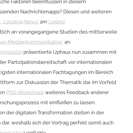
che Faktoren beeinflussen in diesem
fassenden Nachrichtenapps? Diesen und weiteren
t ‚Locative News‘
am
Leibniz
tlich an vorangegangene Studien des mittlerweile
nalen Medienkommunikation‘
an.
emma2022)
präsentierte Uphaus nun zusammen mit
er Partizipationsbereitschaft vor internationalen
igsten internationalen Fachtagungen im Bereich
form zur Diskussion der Thematik dar. Im Vorfeld
ten
PhD-Workshops
weiteres Feedback anderer
schungsprozess mit einfließen zu lassen.
n der digitalen Transformation stellen in der
ar, weshalb sich der Vortrag perfekt somit auch
nindustrie
) einfügte.