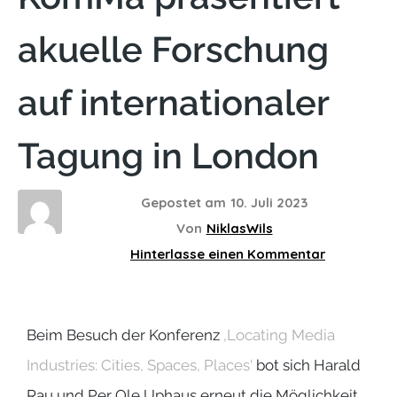
akuelle Forschung
auf internationaler
Tagung in London
Gepostet am
10. Juli 2023
Von
NiklasWils
Hinterlasse einen Kommentar
Beim Besuch der Konferenz
‚Locating Media
Industries: Cities, Spaces, Places‘
bot sich Harald
Rau und Per Ole Uphaus erneut die Möglichkeit,