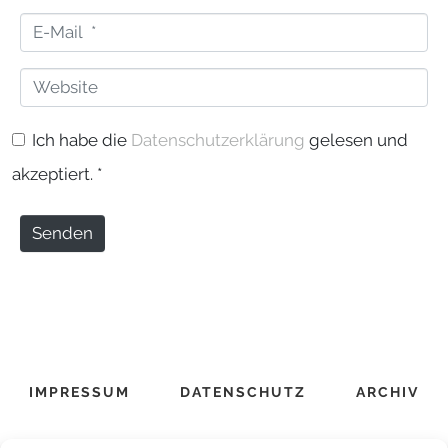
a
r
E
m
*
-
e
W
M
*
e
a
Ich habe die
Datenschutzerklärung
gelesen und
b
i
akzeptiert.
*
s
l
i
*
Senden
t
e
IMPRESSUM
DATENSCHUTZ
ARCHIV