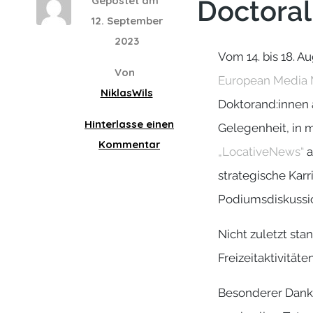
Gepostet am
Doctoral
12. September
2023
Vom 14. bis 18. A
Von
European Media 
NiklasWils
Doktorand:innen 
Hinterlasse einen
Gelegenheit, in 
Kommentar
„LocativeNews“
a
strategische Kar
Podiumsdiskussion
Nicht zuletzt s
Freizeitaktivität
Besonderer Dank 