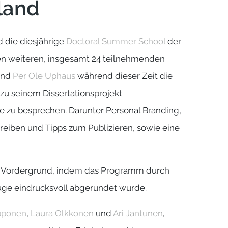
land
d die diesjährige
Doctoral Summer School
der
n weiteren, insgesamt 24 teilnehmenden
rand
Per Ole Uphaus
während dieser Zeit die
zu seinem Dissertationsprojekt
e zu besprechen. Darunter Personal Branding,
eiben und Tipps zum Publizieren, sowie eine
m Vordergrund, indem das Programm durch
lüge eindrucksvoll abgerundet wurde.
pponen
,
Laura Olkkonen
und
Ari Jantunen
,