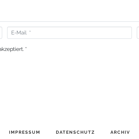
E
-
kzeptiert.
*
M
a
i
i
l
t
*
IMPRESSUM
DATENSCHUTZ
ARCHIV