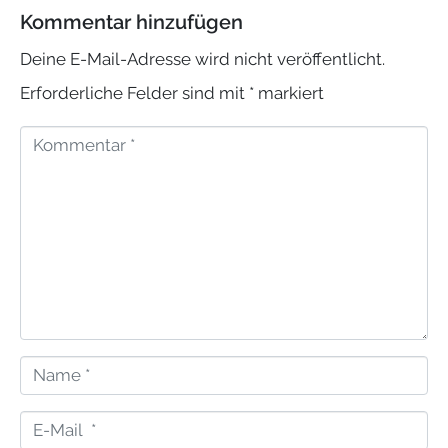
Kommentar hinzufügen
Deine E-Mail-Adresse wird nicht veröffentlicht.
Erforderliche Felder sind mit
*
markiert
K
o
m
m
e
n
t
N
a
a
r
E
m
*