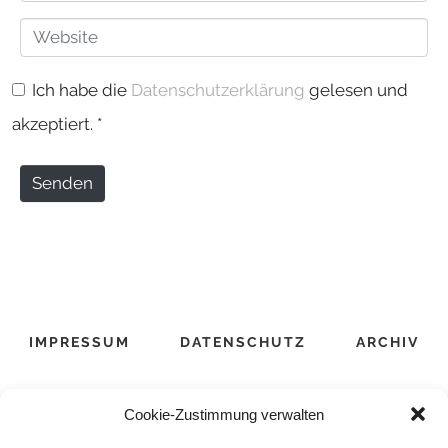
-
e
W
M
*
e
a
Ich habe die
Datenschutzerklärung
gelesen und
b
i
akzeptiert.
*
s
l
i
*
Senden
t
e
IMPRESSUM
DATENSCHUTZ
ARCHIV
Cookie-Zustimmung verwalten